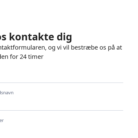
os kontakte dig
taktformularen, og vi vil bestræbe os på at
den for 24 timer
dsnavn
er