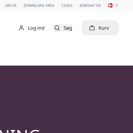
OM OS
DOWNLOAD AREA
CASES
KONTAKT OS
Log ind
Søg
Kurv