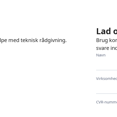
Lad 
jælpe med teknisk rådgivning.
Brug kon
svare in
Navn
Virksomhe
CVR-numm