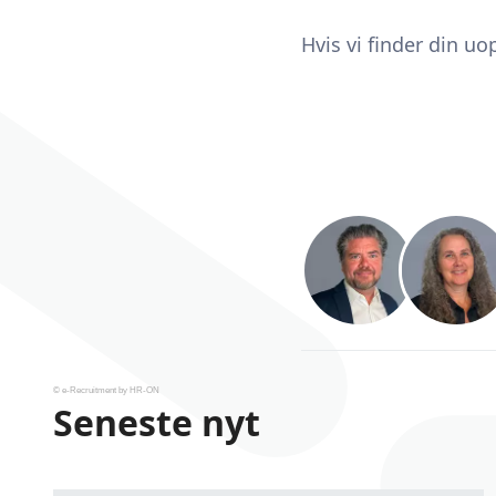
Hvis vi finder din uo
© e-Recruitment by HR-ON
Seneste nyt