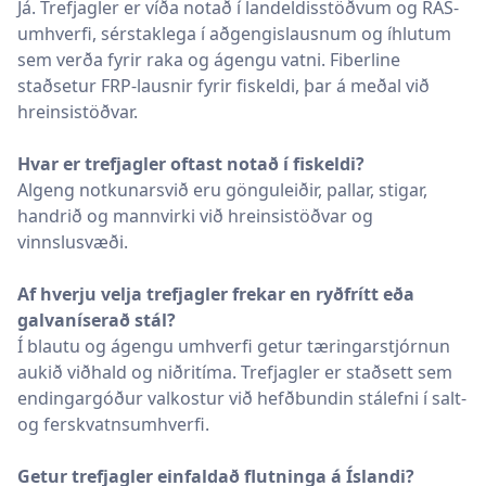
Já. Trefjagler er víða notað í landeldisstöðvum og RAS-
umhverfi, sérstaklega í aðgengislausnum og íhlutum
sem verða fyrir raka og ágengu vatni. Fiberline
staðsetur FRP-lausnir fyrir fiskeldi, þar á meðal við
hreinsistöðvar.
Hvar er trefjagler oftast notað í fiskeldi?
Algeng notkunarsvið eru gönguleiðir, pallar, stigar,
handrið og mannvirki við hreinsistöðvar og
vinnslusvæði.
Af hverju velja trefjagler frekar en ryðfrítt eða
galvaníserað stál?
Í blautu og ágengu umhverfi getur tæringarstjórnun
aukið viðhald og niðritíma. Trefjagler er staðsett sem
endingargóður valkostur við hefðbundin stál­efni í salt-
og ferskvatnsumhverfi.
Getur trefjagler einfaldað flutninga á Íslandi?