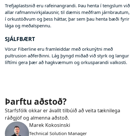
Trefjaplastsnið eru rafeinangrandi. Þau henta í tengslum við
allar rafmannvirkjalausnir, til dæmis meðfram járnbrautum,
í orkustöðvum og þess háttar, þar sem þau henta bæði fyrir
lága og meðalspennu.
SJÁLFBÆRT
Vörur Fiberline eru framleiddar með orkunýtni með
pultrusion aðferðinni. Lág þyngd miðað við styrk og langur
líftími gera þær að hagkvæmum og orkusparandi valkosti.
Þarftu aðstoð?
Starfsfólk okkar er ávallt tilbúið að veita tæknilega
ráðgjöf og almenna aðstoð.
Marek Kokosinski
Technical Solution Manager