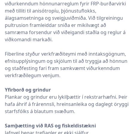
viðurkenndum hönnunarreglum fyrir FRP-burðarvirki
með tilliti til anisótropíu, þjónustuflokks,
álagsamsetninga og sveigjuviðmiða. Við tilgreiningu
pultrusion framleiddar sniða er mikilvægt að
samræma forsendur við viðeigandi staðla og reglur á
viðkomandi markaði.
Fiberline styður verkfræðiteymi með inntaksgögnum,
efnisupplýsingum og skjölum til að tryggja að hönnun
og staðfesting fari fram samkvæmt viðurkenndum
verkfræðilegum venjum.
Yfirborð og grindur
Plankar og grindur eru lykilþættir í rekstrarhæfni. Þeir
hafa áhrif á frárennsli, hreinsanleika og daglegt öryggi
starfsfólks á blautum svæðum.
Samþætting við RAS og fiskeldistækni
Jafnvel þegar trefjagler er ekki sjálfur