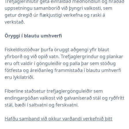
Trefjagleríhlutir geta einfaldað meðhöndlun og hraðað
uppsetningu samanborið við þyngri valkosti, sem
getur dregið úr flækjustigi verkefna og raski á
verkstað.
Öryggi í blautu umhverfi
Fiskeldisstöðvar þurfa öruggt aðgengi yfir blaut
yfirborð og við opið vatn. Trefjaglergrindur og plankar
eru oft valdir í gönguleiðir og palla þar sem stöðug
fótfesta og áreiðanleg frammistaða í blautu umhverfi
eru lykilatriði.
Fiberline staðsetur trefjaglergönguleiðir sem
endingargóðan valkost við galvaníserað stál og ryðfrítt
stál, bæði í saltvatni og ferskvatni.
Hafðu samband við okkur varðandi verkefnið þitt