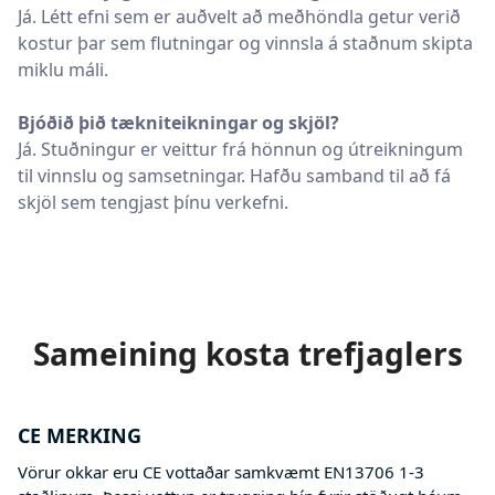
Já. Létt efni sem er auðvelt að meðhöndla getur verið
kostur þar sem flutningar og vinnsla á staðnum skipta
miklu máli.
Bjóðið þið tækniteikningar og skjöl?
Já. Stuðningur er veittur frá hönnun og útreikningum
til vinnslu og samsetningar. Hafðu samband til að fá
skjöl sem tengjast þínu verkefni.
Sameining kosta trefjaglers
CE MERKING
Vörur okkar eru CE vottaðar samkvæmt EN13706 1-3