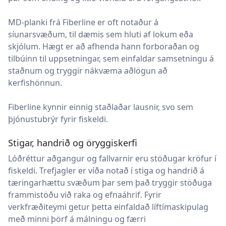
MD-planki frá Fiberline er oft notaður á
síunarsvæðum, til dæmis sem hluti af lokum eða
skjólum. Hægt er að afhenda hann forboraðan og
tilbúinn til uppsetningar, sem einfaldar samsetningu á
staðnum og tryggir nákvæma aðlögun að
kerfishönnun.
Fiberline kynnir einnig staðlaðar lausnir, svo sem
þjónustubrýr fyrir fiskeldi.
Stigar, handrið og öryggiskerfi
Lóðréttur aðgangur og fallvarnir eru stöðugar kröfur í
fiskeldi. Trefjagler er víða notað í stiga og handrið á
tæringarhættu svæðum þar sem það tryggir stöðuga
frammistöðu við raka og efnaáhrif. Fyrir
verkfræðiteymi getur þetta einfaldað líftímaskipulag
með minni þörf á málningu og færri