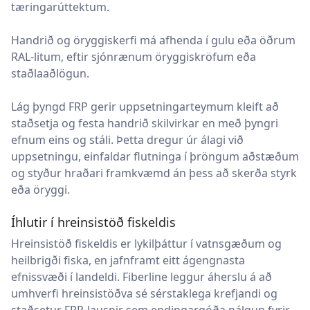
tæringarúttektum.
Handrið og öryggiskerfi má afhenda í gulu eða öðrum
RAL-litum, eftir sjónrænum öryggiskröfum eða
staðlaaðlögun.
Lág þyngd FRP gerir uppsetningarteymum kleift að
staðsetja og festa handrið skilvirkar en með þyngri
efnum eins og stáli. Þetta dregur úr álagi við
uppsetningu, einfaldar flutninga í þröngum aðstæðum
og styður hraðari framkvæmd án þess að skerða styrk
eða öryggi.
Íhlutir í hreinsistöð fiskeldis
Hreinsistöð fiskeldis er lykilþáttur í vatnsgæðum og
heilbrigði fiska, en jafnframt eitt ágengnasta
efnissvæði í landeldi. Fiberline leggur áherslu á að
umhverfi hreinsistöðva sé sérstaklega krefjandi og