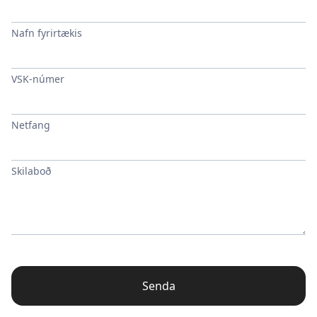
Nafn fyrirtækis
VSK-númer
Netfang
Skilaboð
Senda