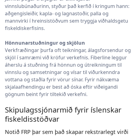
vinnslubúnaðurinn, styður það kerfið í kringum hann:
aðgengisleiðir, kapla- og lagnastoðir, palla og
mannvirki í hreinsistöðvum sem tryggja viðhaldsgetu
fiskeldiskerfisins.
Hönnunarstuðningur og skjölun
Verkfræðingar þurfa oft teikningar, álagsforsendur og
skjöl í samræmi við kröfur verkefnis. Fiberline leggur
áherslu á stuðning frá hönnun og útreikningum til
vinnslu og samsetningar og vísar til viðurkenndra
vottana og staðla fyrir vörur sínar. Fyrir nákvæma
skjalaafhendingu er best að óska eftir viðeigandi
gögnum beint fyrir tiltekið verkefni.
Skipulagssjónarmið fyrir íslenskar
fiskeldisstöðvar
Notið FRP þar sem það skapar rekstrarlegt virði