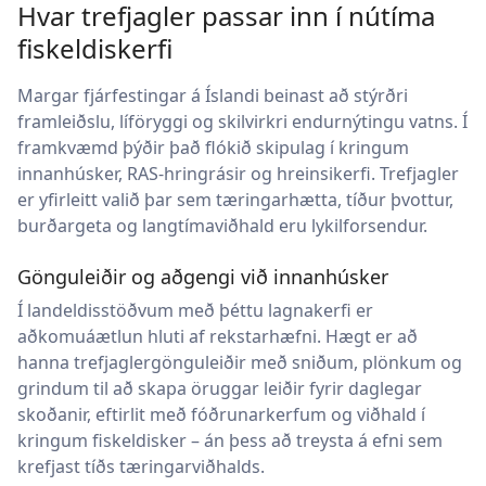
Hvar trefjagler passar inn í nútíma
fiskeldiskerfi
Margar fjárfestingar á Íslandi beinast að stýrðri
framleiðslu, líföryggi og skilvirkri endurnýtingu vatns. Í
framkvæmd þýðir það flókið skipulag í kringum
innanhúsker, RAS-hringrásir og hreinsikerfi. Trefjagler
er yfirleitt valið þar sem tæringarhætta, tíður þvottur,
burðargeta og langtímaviðhald eru lykilforsendur.
Gönguleiðir og aðgengi við innanhúsker
Í landeldisstöðvum með þéttu lagnakerfi er
aðkomuáætlun hluti af rekstarhæfni. Hægt er að
hanna trefjaglergönguleiðir með sniðum, plönkum og
grindum til að skapa öruggar leiðir fyrir daglegar
skoðanir, eftirlit með fóðrunarkerfum og viðhald í
kringum fiskeldisker – án þess að treysta á efni sem
krefjast tíðs tæringarviðhalds.