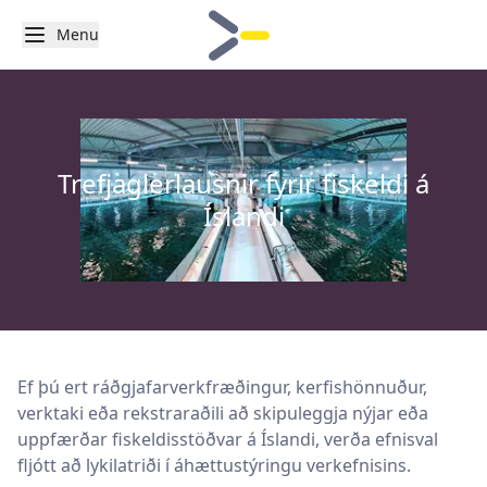
Menu
Trefjaglerlausnir fyrir fiskeldi á
Íslandi
Ef þú ert ráðgjafarverkfræðingur, kerfishönnuður,
verktaki eða rekstraraðili að skipuleggja nýjar eða
uppfærðar fiskeldisstöðvar á Íslandi, verða efnisval
fljótt að lykilatriði í áhættustýringu verkefnisins.