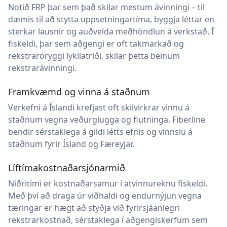
Notið FRP þar sem það skilar mestum ávinningi – til
dæmis til að stytta uppsetningartíma, byggja léttar en
sterkar lausnir og auðvelda meðhöndlun á verkstað. Í
fiskeldi, þar sem aðgengi er oft takmarkað og
rekstraröryggi lykilatriði, skilar þetta beinum
rekstrarávinningi.
Framkvæmd og vinna á staðnum
Verkefni á Íslandi krefjast oft skilvirkrar vinnu á
staðnum vegna veðurglugga og flutninga. Fiberline
bendir sérstaklega á gildi létts efnis og vinnslu á
staðnum fyrir Ísland og Færeyjar.
Líftímakostnaðarsjónarmið
Niðritími er kostnaðarsamur í atvinnureknu fiskeldi.
Með því að draga úr viðhaldi og endurnýjun vegna
tæringar er hægt að styðja við fyrirsjáanlegri
rekstrarkostnað, sérstaklega í aðgengiskerfum sem