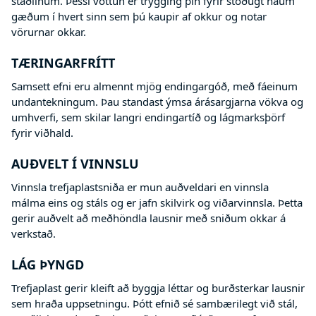
staðlinum. Þessi vottun er trygging þín fyrir stöðugt háum
gæðum í hvert sinn sem þú kaupir af okkur og notar
vörurnar okkar.
TÆRINGARFRÍTT
Samsett efni eru almennt mjög endingargóð, með fáeinum
undantekningum. Þau standast ýmsa árásargjarna vökva og
umhverfi, sem skilar langri endingartíð og lágmarksþörf
fyrir viðhald.
AUÐVELT Í VINNSLU
Vinnsla trefjaplastsniða er mun auðveldari en vinnsla
málma eins og stáls og er jafn skilvirk og viðarvinnsla. Þetta
gerir auðvelt að meðhöndla lausnir með sniðum okkar á
verkstað.
LÁG ÞYNGD
Trefjaplast gerir kleift að byggja léttar og burðsterkar lausnir
sem hraða uppsetningu. Þótt efnið sé sambærilegt við stál,