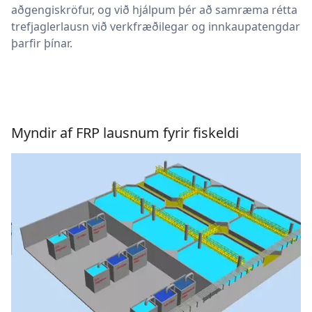
aðgengiskröfur, og við hjálpum þér að samræma rétta
trefjaglerlausn við verkfræðilegar og innkaupatengdar
þarfir þínar.
Myndir af FRP lausnum fyrir fiskeldi