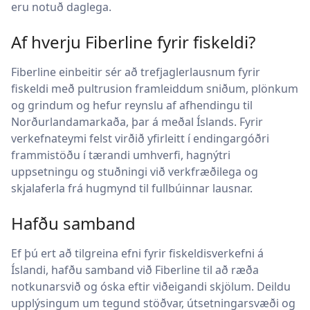
eru notuð daglega.
Af hverju Fiberline fyrir fiskeldi?
Fiberline einbeitir sér að trefjaglerlausnum fyrir
fiskeldi með pultrusion framleiddum sniðum, plönkum
og grindum og hefur reynslu af afhendingu til
Norðurlandamarkaða, þar á meðal Íslands. Fyrir
verkefnateymi felst virðið yfirleitt í endingargóðri
frammistöðu í tærandi umhverfi, hagnýtri
uppsetningu og stuðningi við verkfræðilega og
skjalaferla frá hugmynd til fullbúinnar lausnar.
Hafðu samband
Ef þú ert að tilgreina efni fyrir fiskeldisverkefni á
Íslandi, hafðu samband við Fiberline til að ræða
notkunarsvið og óska eftir viðeigandi skjölum. Deildu
upplýsingum um tegund stöðvar, útsetningarsvæði og