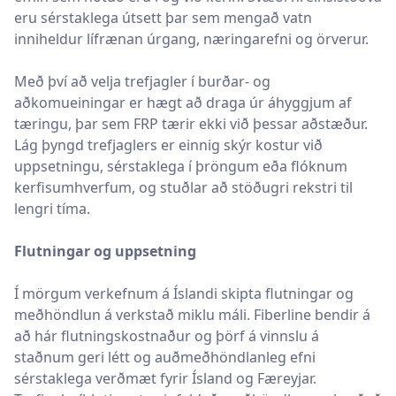
eru sérstaklega útsett þar sem mengað vatn
inniheldur lífrænan úrgang, næringarefni og örverur.
Með því að velja trefjagler í burðar- og
aðkomueiningar er hægt að draga úr áhyggjum af
tæringu, þar sem FRP tærir ekki við þessar aðstæður.
Lág þyngd trefjaglers er einnig skýr kostur við
uppsetningu, sérstaklega í þröngum eða flóknum
kerfisumhverfum, og stuðlar að stöðugri rekstri til
lengri tíma.
Flutningar og uppsetning
Í mörgum verkefnum á Íslandi skipta flutningar og
meðhöndlun á verkstað miklu máli. Fiberline bendir á
að hár flutningskostnaður og þörf á vinnslu á
staðnum geri létt og auðmeðhöndlanleg efni
sérstaklega verðmæt fyrir Ísland og Færeyjar.