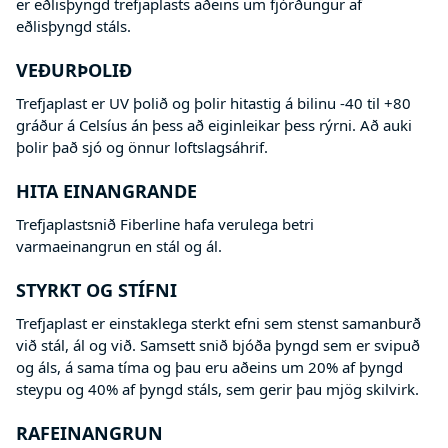
er eðlisþyngd trefjaplasts aðeins um fjórðungur af
eðlisþyngd stáls.
VEÐURÞOLIÐ
Trefjaplast er UV þolið og þolir hitastig á bilinu -40 til +80
gráður á Celsíus án þess að eiginleikar þess rýrni. Að auki
þolir það sjó og önnur loftslagsáhrif.
HITA EINANGRANDE
Trefjaplastsnið Fiberline hafa verulega betri
varmaeinangrun en stál og ál.
STYRKT OG STÍFNI
Trefjaplast er einstaklega sterkt efni sem stenst samanburð
við stál, ál og við. Samsett snið bjóða þyngd sem er svipuð
og áls, á sama tíma og þau eru aðeins um 20% af þyngd
steypu og 40% af þyngd stáls, sem gerir þau mjög skilvirk.
RAFEINANGRUN