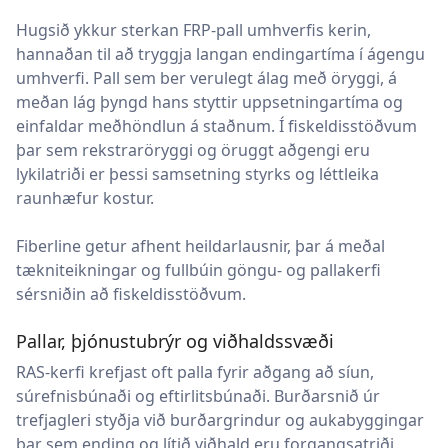
Hugsið ykkur sterkan FRP-pall umhverfis kerin,
hannaðan til að tryggja langan endingartíma í ágengu
umhverfi. Pall sem ber verulegt álag með öryggi, á
meðan lág þyngd hans styttir uppsetningartíma og
einfaldar meðhöndlun á staðnum. Í fiskeldisstöðvum
þar sem rekstraröryggi og öruggt aðgengi eru
lykilatriði er þessi samsetning styrks og léttleika
raunhæfur kostur.
Fiberline getur afhent heildarlausnir, þar á meðal
tækniteikningar og fullbúin göngu- og pallakerfi
sérsniðin að fiskeldisstöðvum.
Pallar, þjónustubrýr og viðhaldssvæði
RAS-kerfi krefjast oft palla fyrir aðgang að síun,
súrefnisbúnaði og eftirlitsbúnaði. Burðarsnið úr
trefjagleri styðja við burðargrindur og aukabyggingar
þar sem ending og lítið viðhald eru forgangsatriði.