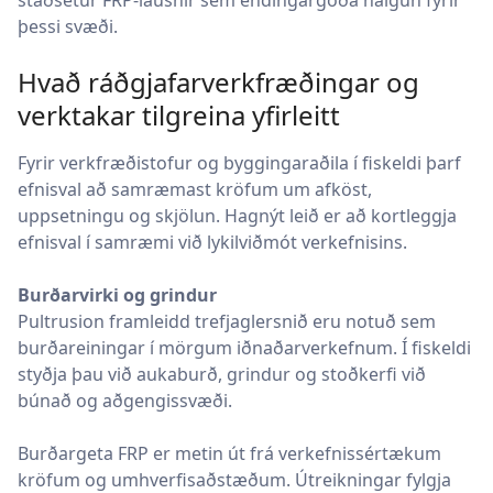
staðsetur FRP-lausnir sem endingargóða nálgun fyrir
þessi svæði.
Hvað ráðgjafarverkfræðingar og
verktakar tilgreina yfirleitt
Fyrir verkfræðistofur og byggingaraðila í fiskeldi þarf
efnisval að samræmast kröfum um afköst,
uppsetningu og skjölun. Hagnýt leið er að kortleggja
efnisval í samræmi við lykilviðmót verkefnisins.
Burðarvirki og grindur
Pultrusion framleidd trefjaglersnið eru notuð sem
burðareiningar í mörgum iðnaðarverkefnum. Í fiskeldi
styðja þau við aukaburð, grindur og stoðkerfi við
búnað og aðgengissvæði.
Burðargeta FRP er metin út frá verkefnissértækum
kröfum og umhverfisaðstæðum. Útreikningar fylgja