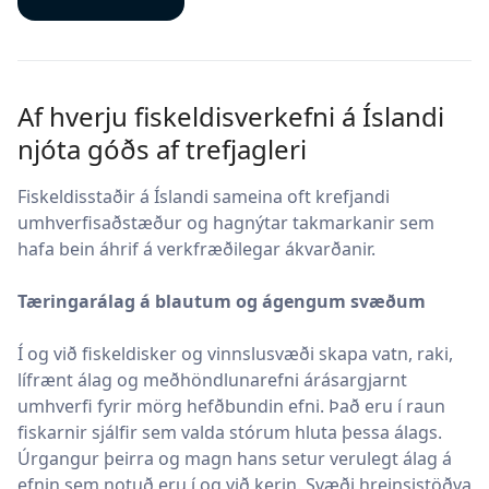
Af hverju fiskeldisverkefni á Íslandi
njóta góðs af trefjagleri
Fiskeldisstaðir á Íslandi sameina oft krefjandi
umhverfisaðstæður og hagnýtar takmarkanir sem
hafa bein áhrif á verkfræðilegar ákvarðanir.
Tæringarálag á blautum og ágengum svæðum
Í og við fiskeldisker og vinnslusvæði skapa vatn, raki,
lífrænt álag og meðhöndlunarefni árásargjarnt
umhverfi fyrir mörg hefðbundin efni. Það eru í raun
fiskarnir sjálfir sem valda stórum hluta þessa álags.
Úrgangur þeirra og magn hans setur verulegt álag á
efnin sem notuð eru í og við kerin. Svæði hreinsistöðva