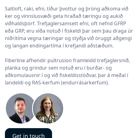
Saltloft, raki, efni, tíður þvottur og þröng aðkoma við
ker og vinnslusvæði geta hraðað tæringu og aukið
viðhaldsþörf. Trefjaglersamsett efni, oft nefnd GFRP
eða GRP, eru víða notuð í fiskeldi þar sem þau draga úr
niðritíma vegna tæringar og styðja við öruggt aðgengi
og langan endingartíma í krefjandi aðstæðum.
Fiberline afhendir pultrusion framleidd trefjaglersnið,
planka og grindur sem notuð eru í burðar- og
aðkomulausnir í og við fiskeldisstöðvar, þar á meðal í
landeldi og RAS-kerfum (endurrásarkerfum).
Get in touch