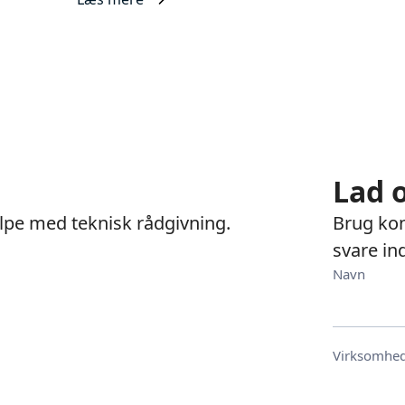
Lad 
jælpe med teknisk rådgivning.
Brug kon
svare in
Navn
Virksomhe