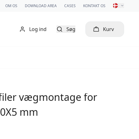
OM OS
DOWNLOAD AREA
CASES
KONTAKT OS
Log ind
Søg
Kurv
ofiler vægmontage for
X60X5 mm