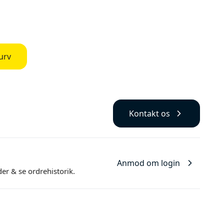
s
urv
Kontakt os
Anmod om login
der
& se ordrehistorik.