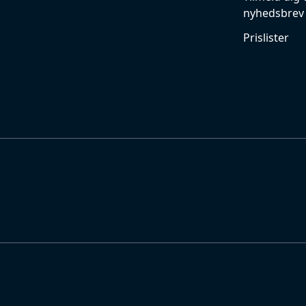
nyhedsbrev
Prislister
files/
iberline-building-profiles