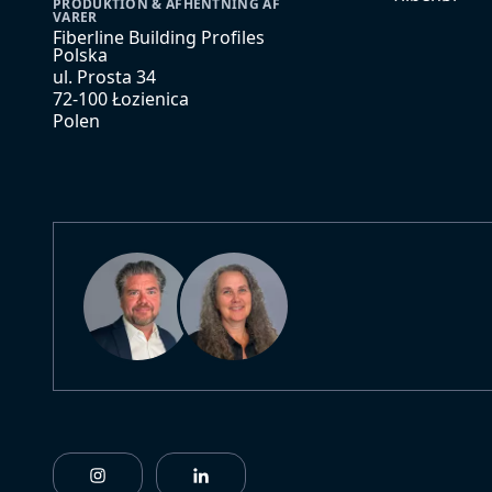
PRODUKTION & AFHENTNING AF
VARER
Fiberline Building Profiles
Polska
ul. Prosta 34
72-100 Łozienica
Polen
https://www.instagram.com/fiberlinebuildingpro
https://www.linkedin.com/company/f