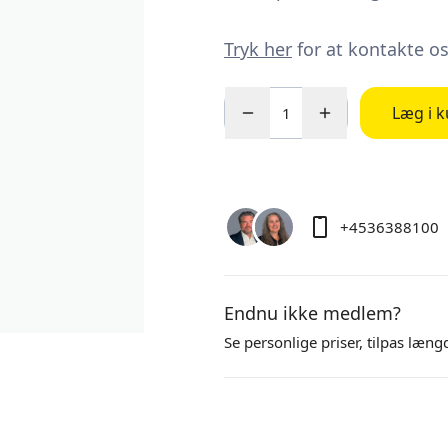
Tryk her
for at kontakte o
Læg i k
+4536388100
Endnu ikke medlem?
Se personlige priser,
tilpas læng