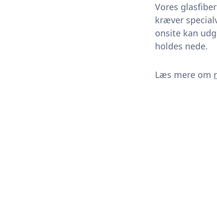
Vores glasfibe
kræver specialv
onsite kan udgi
holdes nede.
Læs mere om