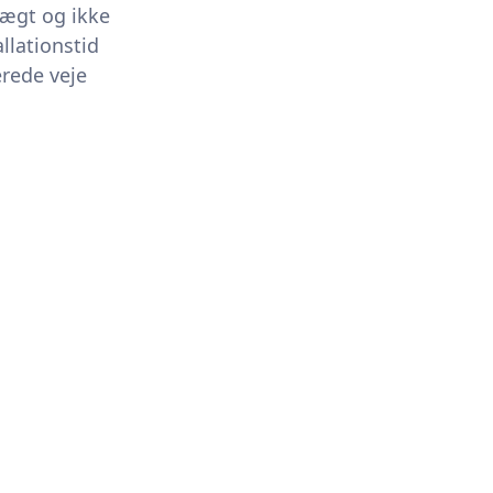
vægt og ikke
llationstid
erede veje