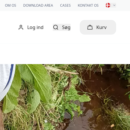
OM OS
DOWNLOAD AREA
CASES
KONTAKT OS
Log ind
Søg
Kurv