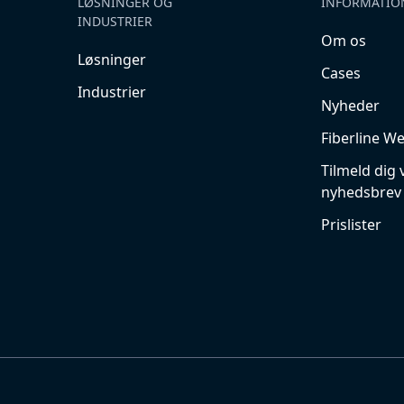
LØSNINGER OG
INFORMATIO
INDUSTRIER
Om os
Løsninger
Cases
Industrier
Nyheder
Fiberline W
Tilmeld dig 
nyhedsbrev
Prislister