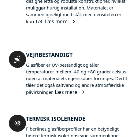
designe lette og robuste konstruktioner, hvilket
muliggør hurtig installation. Materialet er
sammenligneligt med stål, men densiteten er
Læs mere
kun 1/4.
VEJRBESTANDIGT
Glasfiber er UV-bestandigt og tåler
temperaturer mellem -40 og +80 grader celsius
uden at materialets egenskaber forringes. Dertil
tåler det også saltvand og andre atmosfæriske
Læs mere
påvirkninger.
TERMISK ISOLERENDE
Fiberlines glasfiberprofiler har en betydeligt
højere termisk isoleringsevne sammenlignet