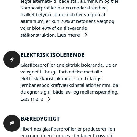
ægte alternativ til både stål, aluminium og træ.
Kompositprofiler har en moderat stivhed,
hvilket betyder, at de matcher vægten af
aluminium, er kun 20% af betonens vægt og
vejer blot 40% af en tilsvarende
Læs mere
stålkonstruktion.
ELEKTRISK ISOLERENDE
Glasfiberprofiler er elektrisk isolerende. De er
velegnet til brug i forbindelse med alle
elektriske konstruktioner som fx langs
jernbanespor, kraftværksinstallationer mm. da
de egner sig til både lav- og mellemspænding.
Læs mere
BÆREDYGTIGT
Fiberlines glasfiberprofiler er produceret i en
energioptimeret proces, der tager hensyn til