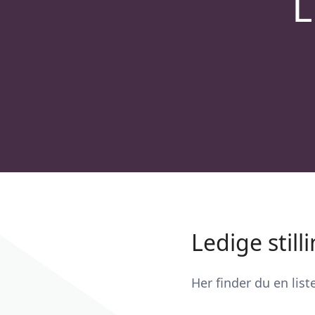
L
Ledige still
Her finder du en list