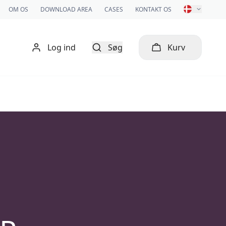
OM OS
DOWNLOAD AREA
CASES
KONTAKT OS
Log ind
Søg
Kurv