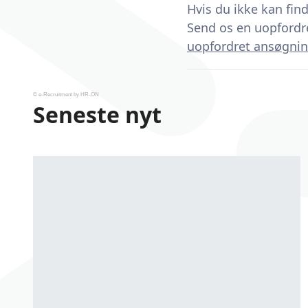
Hvis du ikke kan finde
Send os en uopfordr
uopfordret ansøgnin
© e-Recruitment by HR-ON
Seneste nyt