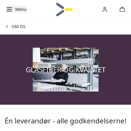
Menu
OM OS
GLASFIBER OG KVALITET
Én leverandør - alle godkendelserne!