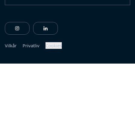
https://www.instagram.com/fiberlinebuildingprofile
https://www.linkedin.com/company/fiberl
Vilkår
Privatliv
Cookies