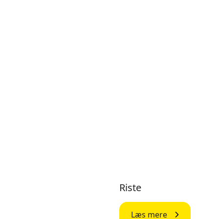
Riste
Læs mere