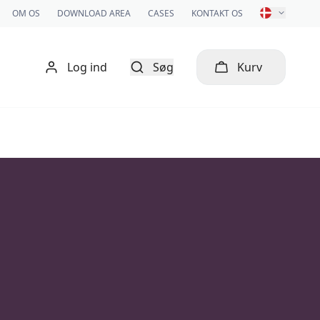
OM OS
DOWNLOAD AREA
CASES
KONTAKT OS
Log ind
Søg
Kurv