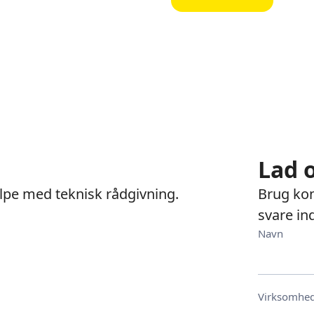
Lad 
jælpe med teknisk rådgivning.
Brug kon
svare in
Navn
Virksomhe