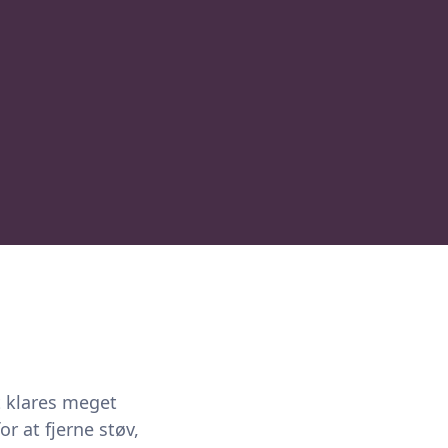
t klares meget
r at fjerne støv,