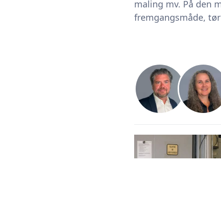
maling mv. På den må
fremgangsmåde, tørr