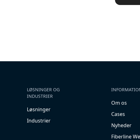
LØSNINGER OG
INFORMATIO
INDUSTRIER
Om os
Løsninger
Cases
Industrier
Nyheder
Fiberline W