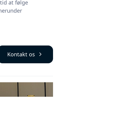
id at følge
 herunder
Kontakt os