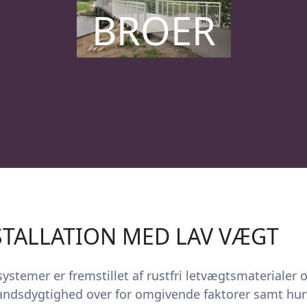
BROER
STALLATION MED LAV VÆGT
ystemer er fremstillet af rustfri letvægtsmaterialer o
dsdygtighed over for omgivende faktorer samt hur