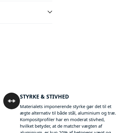
STYRKE & STIVHED
Materialets imponerende styrke gør det til et
ægte alternativ til både stål, aluminium og træ.
Kompositprofiler har en moderat stivhed,
hvilket betyder, at de matcher vægten af
aluminium, er kun 20% af betonens vægt og