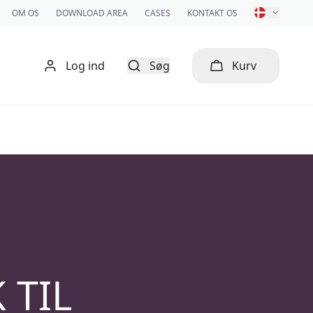
OM OS
DOWNLOAD AREA
CASES
KONTAKT OS
Log ind
Søg
Kurv
 TIL