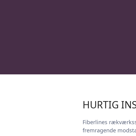
HURTIG IN
Fiberlines rækværkss
fremragende modstan