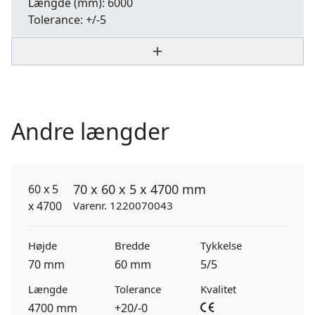
Længde
(mm): 6000
Tolerance:
+/-5
Andre længder
70 x 60 x 5 x 4700 mm
Varenr. 1220070043
Højde
Bredde
Tykkelse
70 mm
60 mm
5/5
Længde
Tolerance
Kvalitet
4700 mm
+20/-0