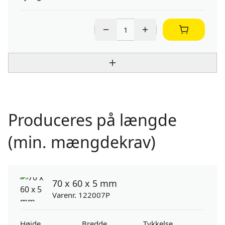
Produceres på længde
(min. mængdekrav)
70 x 60 x 5 mm
Varenr. 122007P
Højde
Bredde
Tykkelse