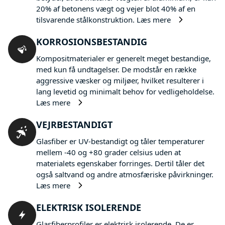
20% af betonens vægt og vejer blot 40% af en
tilsvarende stålkonstruktion.
Læs mere
KORROSIONSBESTANDIG
Kompositmaterialer er generelt meget bestandige,
med kun få undtagelser. De modstår en række
aggressive væsker og miljøer, hvilket resulterer i
lang levetid og minimalt behov for vedligeholdelse.
Læs mere
VEJRBESTANDIGT
Glasfiber er UV-bestandigt og tåler temperaturer
mellem -40 og +80 grader celsius uden at
materialets egenskaber forringes. Dertil tåler det
også saltvand og andre atmosfæriske påvirkninger.
Læs mere
ELEKTRISK ISOLERENDE
Glasfiberprofiler er elektrisk isolerende. De er