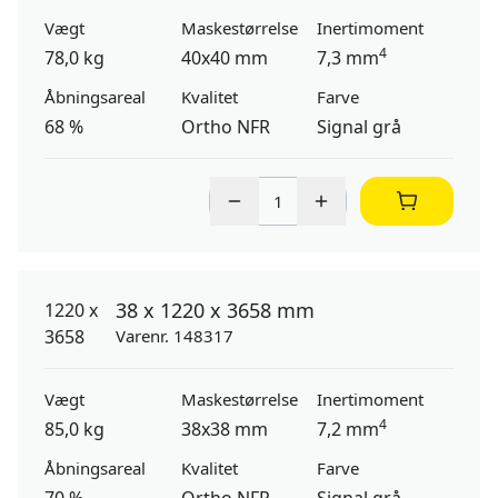
Vægt
Maskestørrelse
Inertimoment
4
78,0 kg
40x40 mm
7,3 mm
Åbningsareal
Kvalitet
Farve
68 %
Ortho NFR
Signal grå
38 x 1220 x 3658 mm
Varenr. 148317
Vægt
Maskestørrelse
Inertimoment
4
85,0 kg
38x38 mm
7,2 mm
Åbningsareal
Kvalitet
Farve