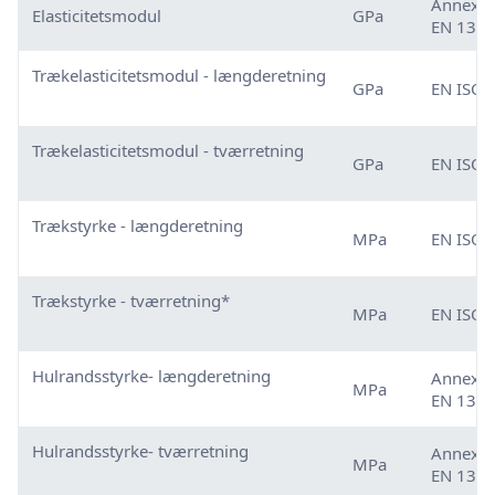
Annex D
Elasticitetsmodul
GPa
EN 1370
Trækelasticitetsmodul - længderetning
GPa
EN ISO 
Trækelasticitetsmodul - tværretning
GPa
EN ISO 
Trækstyrke - længderetning
MPa
EN ISO 
Trækstyrke - tværretning*
MPa
EN ISO 
Hulrandsstyrke- længderetning
Annex E
MPa
EN 1370
Hulrandsstyrke- tværretning
Annex E
MPa
EN 1370