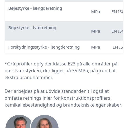
Bøjestyrke - længderetning
MPa
EN ISO 
Bøjestyrke - tværretning
MPa
EN ISO 
Forskydningsstyrke - længderetning
MPa
EN ISO
*Grå profiler opfylder klasse E23 på alle områder på
nær tværstyrken, der ligger på 35 MPa, på grund af
ekstra brandhæmmer.
Der arbejdes på at udvide standarden til også at
omfatte retningslinier for konstruktionsprofilers
kemikaliebestandighed og brandtekniske egenskaber.