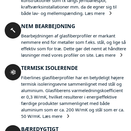
konstruktioner som fx langs jernbanespor,
kraftværksinstallationer mm. da de egner sig til
både lav- og mellemspænding.
Læs mere
NEM BEARBEJDNING
Bearbejdningen af glasfiberprofiler er markant
nemmere end for metaller som f.eks. stål, og lige så
effektiv som for træ. Dette gør det nemt at håndtere
løsninger med vores profiler on site.
Læs mere
TERMISK ISOLERENDE
Fiberlines glasfiberprofiler har en betydeligt højere
termisk isoleringsevne sammenlignet med stål og
aluminium. Glasfiberens varmeledningskoefficient
er 0,3 W/mK, hvilket resulterer i energieffektive
færdige produkter sammenlignet med både
aluminium som er ca. 200 W/mK og stål som er ca.
50 W/mK.
Læs mere
BÆREDYGTIGT