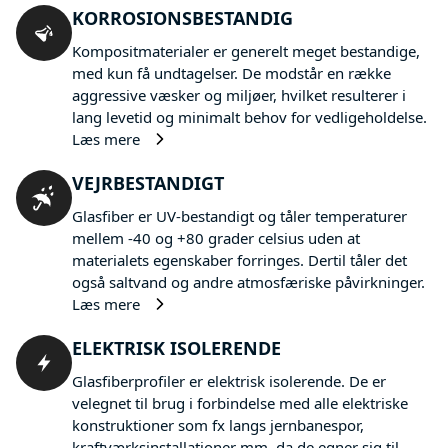
KORROSIONSBESTANDIG
Kompositmaterialer er generelt meget bestandige,
med kun få undtagelser. De modstår en række
aggressive væsker og miljøer, hvilket resulterer i
lang levetid og minimalt behov for vedligeholdelse.
Læs mere
VEJRBESTANDIGT
Glasfiber er UV-bestandigt og tåler temperaturer
mellem -40 og +80 grader celsius uden at
materialets egenskaber forringes. Dertil tåler det
også saltvand og andre atmosfæriske påvirkninger.
Læs mere
ELEKTRISK ISOLERENDE
Glasfiberprofiler er elektrisk isolerende. De er
velegnet til brug i forbindelse med alle elektriske
konstruktioner som fx langs jernbanespor,
kraftværksinstallationer mm. da de egner sig til