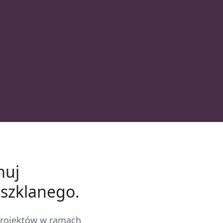
muj
 szklanego.
 projektów w ramach