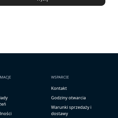
MACJE
WSPARCIE
s
Kontakt
łady
Godziny otwarcia
żeń
Warunki sprzedaży i
lności
dostawy