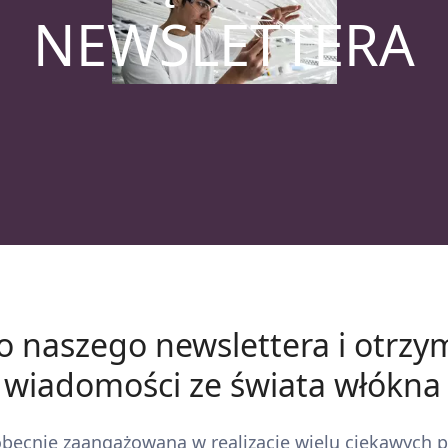
NEWSLETTERA
do naszego newslettera i otrzy
 wiadomości ze świata włókna
t obecnie zaangażowana w realizację wielu ciekawych