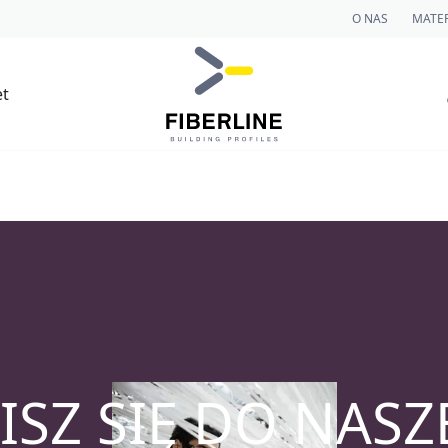
O NAS
MATER
et
ISZ SIĘ DO NAS