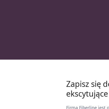
Zapisz się 
ekscytujące
Firma Fiberline jes