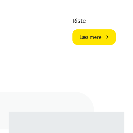
Riste
Læs mere