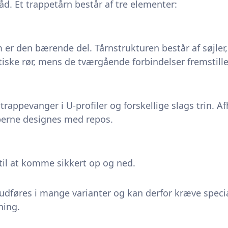
åd. Et trappetårn består af tre elementer:
m er den bærende del. Tårnstrukturen består af søjle
tiske rør, mens de tværgående forbindelser fremstilles
trappevanger i U-profiler og forskellige slags trin. A
perne designes med repos.
il at komme sikkert op og ned.
dføres i mange varianter og kan derfor kræve specia
ning.