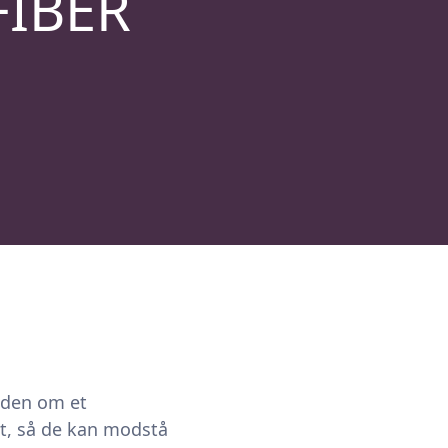
FIBER
uden om et
it, så de kan modstå