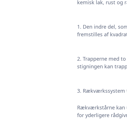
kemisk lak, rust og r
1. Den indre del, so
fremstilles af kvadra
2. Trapperne med to 
stigningen kan trap
3. Rækværkssystem t
Rækværkstårne kan u
for yderligere rådgiv