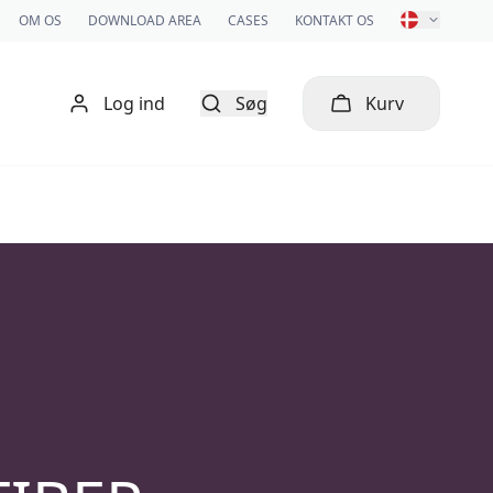
OM OS
DOWNLOAD AREA
CASES
KONTAKT OS
Log ind
Søg
Kurv