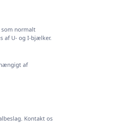
r, som normalt
 af U- og I-bjælker.
fhængigt af
lbeslag. Kontakt os