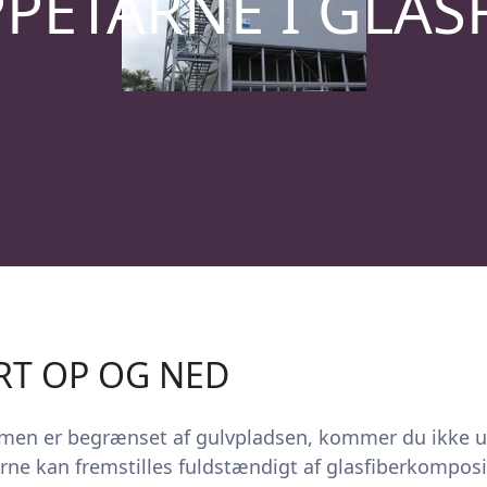
PETÅRNE I GLAS
RT OP OG NED
p men er begrænset af gulvpladsen, kommer du ikke 
rne kan fremstilles fuldstændigt af glasfiberkompos