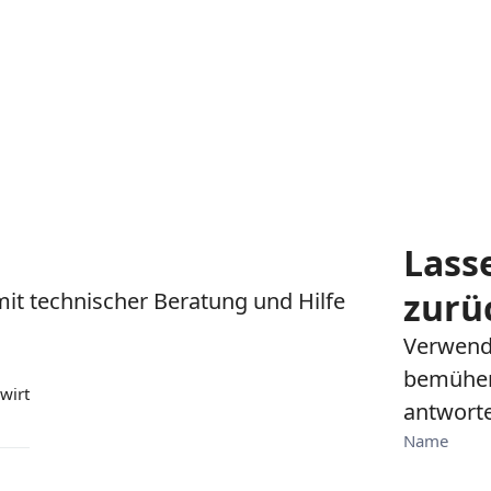
Lass
zurü
mit technischer Beratung und Hilfe
Verwende
bemühen 
wirt
antwort
Name