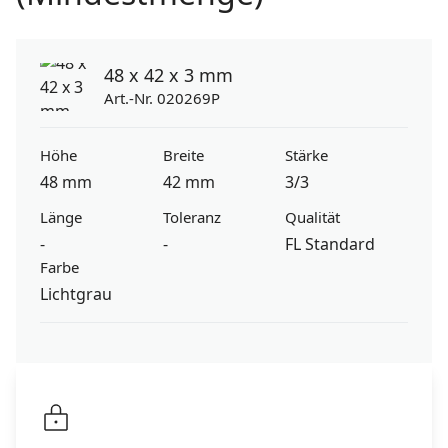
48 x 42 x 3 mm
Art.-Nr. 020269P
Höhe
Breite
Stärke
48 mm
42 mm
3/3
Länge
Toleranz
Qualität
-
-
FL Standard
Farbe
Lichtgrau