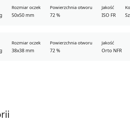
Rozmiar oczek
Powierzchnia otworu
Jakość
Ko
kg
50x50 mm
72 %
ISO FR
Sz
Rozmiar oczek
Powierzchnia otworu
Jakość
kg
38x38 mm
72 %
Orto NFR
rii