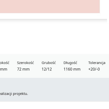
okość
Szerokość
Grubość
Długość
Tolerancja
 mm
72 mm
12/12
1160 mm
+20/-0
lizacji projektu.