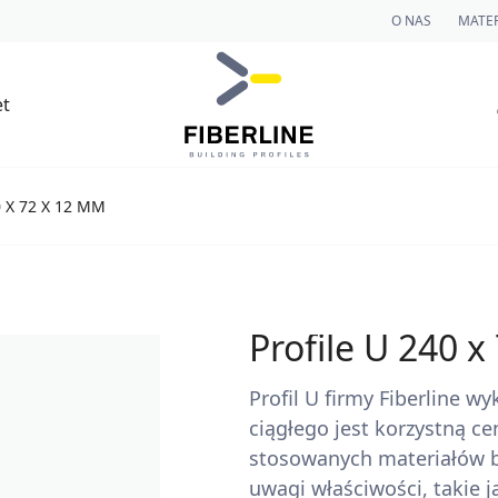
O NAS
MATER
et
 X 72 X 12 MM
Profile U 240 
Profil U firmy Fiberline 
ciągłego jest korzystną c
stosowanych materiałów b
uwagi właściwości, takie 