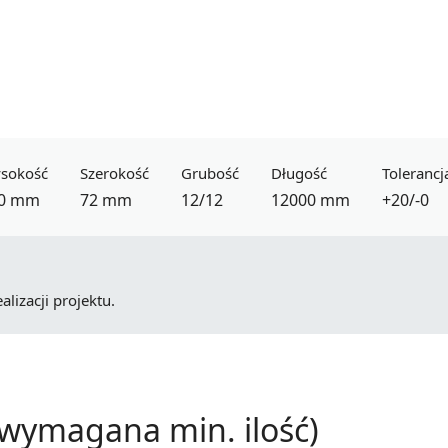
sokość
Szerokość
Grubość
Długość
Tolerancj
0 mm
72 mm
12/12
12000 mm
+20/-0
lizacji projektu.
wymagana min. ilość)