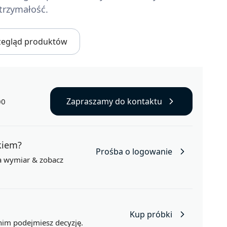
trzymałość.
zegląd produktów
Zapraszamy do kontaktu
00
nkiem?
Prośba o logowanie
na wymiar
& zobacz
Kup próbki
nim podejmiesz decyzję.