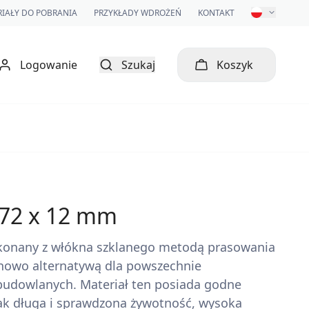
IAŁY DO POBRANIA
PRZYKŁADY WDROŻEŃ
KONTAKT
Logowanie
Szukaj
Koszyk
x 72 x 12 mm
wykonany z włókna szklanego metodą prasowania
enowo alternatywą dla powszechnie
udowlanych. Materiał ten posiada godne
jak długa i sprawdzona żywotność, wysoka