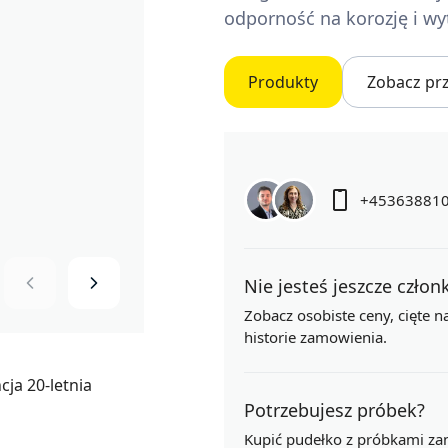
odporność na korozję i wy
Produkty
Zobacz pr
+45363881
Nie jesteś jeszcze czło
Zobacz osobiste ceny,
cięte 
historie zamowienia.
Potrzebujesz próbek?
Kupić pudełko z próbkami za