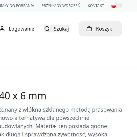
IAŁY DO POBRANIA
PRZYKŁADY WDROŻEŃ
KONTAKT
Logowanie
Szukaj
Koszyk
x 40 x 6 mm
wykonany z włókna szklanego metodą prasowania
enowo alternatywą dla powszechnie
udowlanych. Materiał ten posiada godne
jak długa i sprawdzona żywotność, wysoka