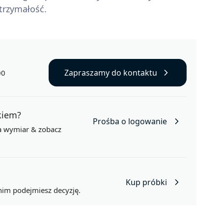
trzymałość.
Zapraszamy do kontaktu
00
nkiem?
Prośba o logowanie
na wymiar
& zobacz
Kup próbki
nim podejmiesz decyzję.