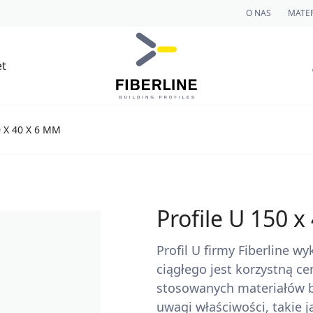
O NAS
MATER
et
 X 40 X 6 MM
Profile U 150 
Profil U firmy Fiberline 
ciągłego jest korzystną c
stosowanych materiałów b
uwagi właściwości, takie 