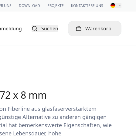
ER UNS
DOWNLOAD
PROJEKTE
KONTAKTIERE UNS
nmeldung
Suchen
Warenkorb
x 72 x 8 mm
von Fiberline aus glasfaserverstärktem
ngünstige Alternative zu anderen gängigen
rial hat bemerkenswerte Eigenschaften, wie
sene Lebensdauer, hohe