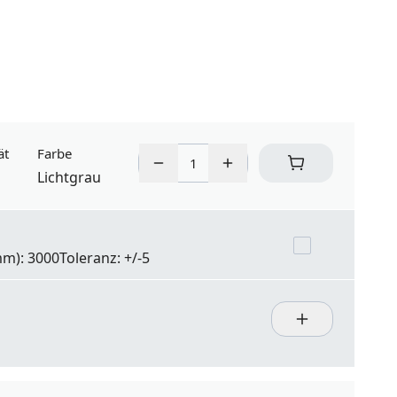
ät
Farbe
Lichtgrau
m): 3000
Toleranz:
+/-5