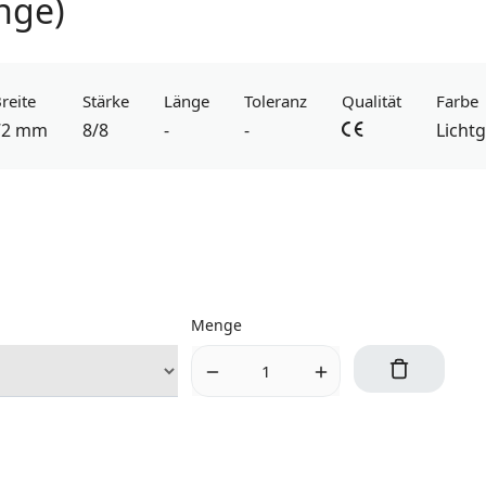
nge)
reite
Stärke
Länge
Toleranz
Qualität
Farbe
72 mm
8/8
-
-
Licht
Menge