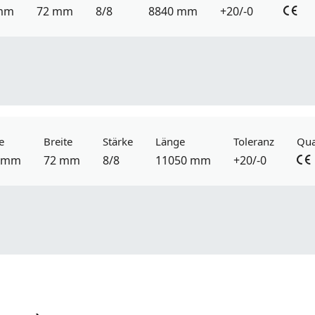
mm
72 mm
8/8
8840 mm
+20/-0
e
Breite
Stärke
Länge
Toleranz
Qua
 mm
72 mm
8/8
11050 mm
+20/-0