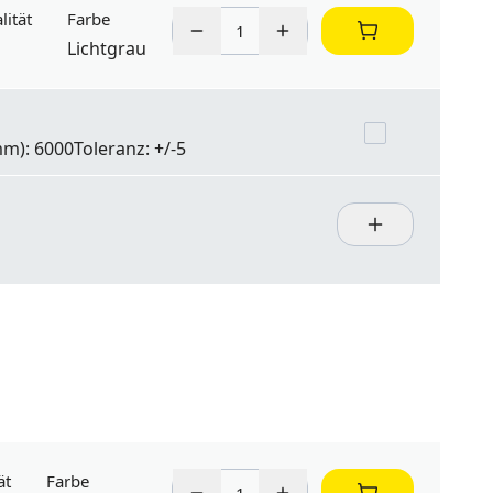
lität
Farbe
Lichtgrau
m): 6000
Toleranz:
+/-5
ät
Farbe