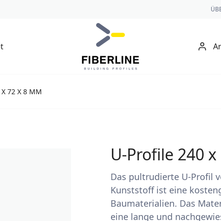
ÜB
t
A
 X 72 X 8 MM
U-Profile 240 
Das pultrudierte U-Profil 
Kunststoff ist eine koste
Baumaterialien. Das Mate
eine lange und nachgewie