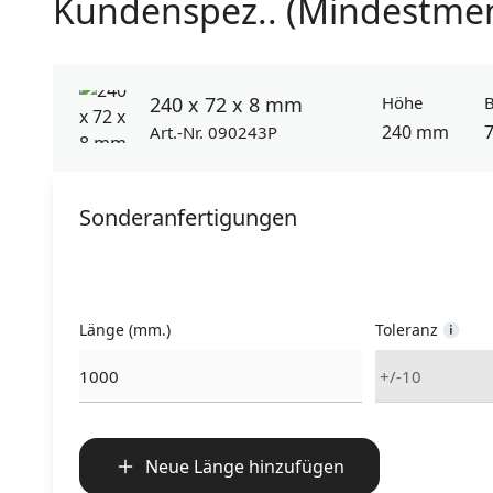
Kundenspez.. (Mindestme
240 x 72 x 8 mm
Höhe
B
240 mm
Art.-Nr. 090243P
Sonderanfertigungen
Länge (mm.)
Toleranz
Neue Länge hinzufügen