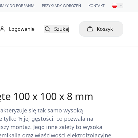
IAŁY DO POBRANIA
PRZYKŁADY WDROŻEŃ
KONTAKT
Logowanie
Szukaj
Koszyk
ęte 100 x 100 x 8 mm
rakteryzuje się tak samo wysoką
e tylko ¼ jej gęstości, co pozwala na
jszy montaż. Jego inne zalety to wysoka
mikalia oraz właściwości elektroizolacyjne.