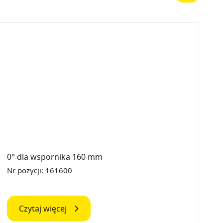
0° dla wspornika 160 mm
0
Nr pozycji: 161600
N
Czytaj więcej