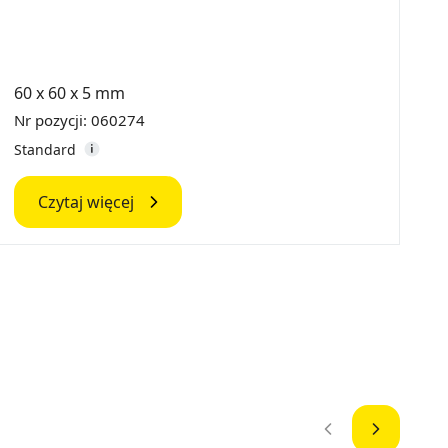
60 x 60 x 5 mm
7
Nr pozycji: 060274
N
Standard
D
Czytaj więcej