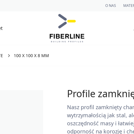
O NAS
MATER
et
TE
100 X 100 X 8 MM
Profile zamkni
Nasz profil zamknięty cha
wytrzymałością jak stal, al
oszczędność masy i łatwie
odporność na korozję i che