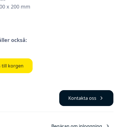
200 x 200 mm
ller också:
till korgen
Kontakta oss
Begäran om inloggning