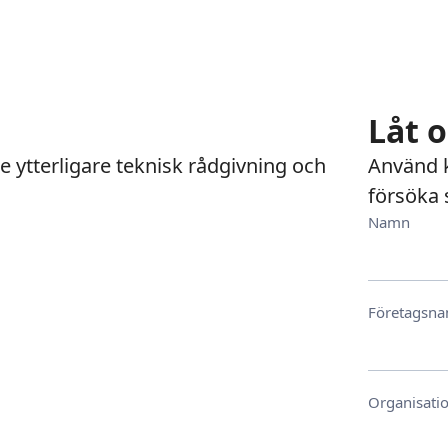
Låt 
 ge ytterligare teknisk rådgivning och
Använd k
försöka 
Namn
Företagsn
Organisat