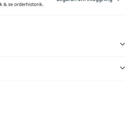
ek
& se orderhistorik.