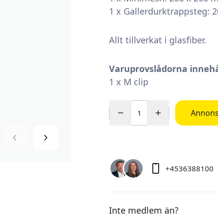
1 x Gallerdurktrappsteg: 
Allt tillverkat i glasfiber.
Varuprovslådorna innehå
1 x M clip
Annons 
+4536388100
Inte medlem än?