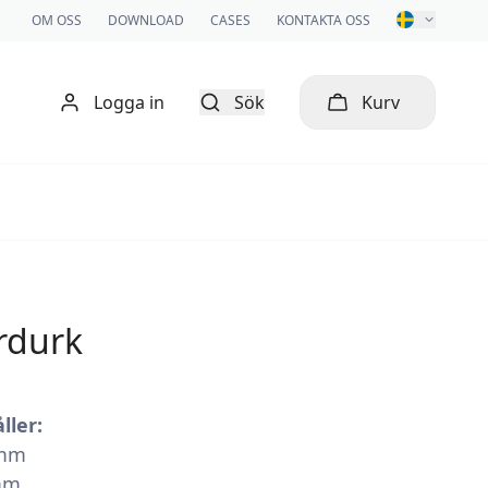
OM OSS
DOWNLOAD
CASES
KONTAKTA OSS
Logga in
Sök
Kurv
rdurk
ller:
 mm
 mm