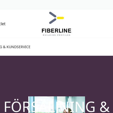
let
G & KUNDSERVICE
FÖRSÄLJNING &