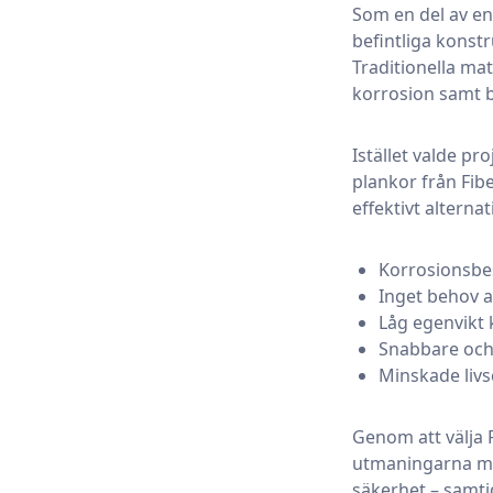
Som en del av en
befintliga konst
Traditionella mat
korrosion samt b
Istället valde p
plankor från Fibe
effektivt alterna
Korrosionsbes
Inget behov a
Låg egenvikt 
Snabbare och 
Minskade liv
Genom att välja 
utmaningarna med
säkerhet – samti