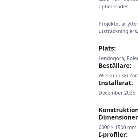
optimerades.
Projektet är ytte
utsträckning ersä
Plats:
Lendogóra, Pole
Beställare:
Wielkopolski Za
Installerat:
December 2025
Konstruktion
Dimensioner
6000 × 1500 mm
I-profiler: