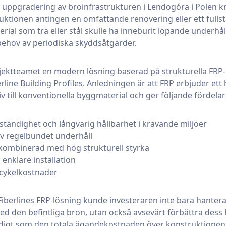
 uppgradering av broinfrastrukturen i Lendogóra i Polen k
ruktionen antingen en omfattande renovering eller ett fullst
erial som trä eller stål skulle ha inneburit löpande underhåll
ehov av periodiska skyddsåtgärder.
rojektteamet en modern lösning baserad på strukturella FRP-
rline Building Profiles. Anledningen är att FRP erbjuder ett 
tiv till konventionella byggmaterial och ger följande fördelar
tändighet och långvarig hållbarhet i krävande miljöer
v regelbundet underhåll
kombinerad med hög strukturell styrka
enklare installation
scykelkostnader
Fiberlines FRP-lösning kunde investeraren inte bara hantera
 den befintliga bron, utan också avsevärt förbättra dess 
digt som den totala ägandekostnaden över konstruktionens