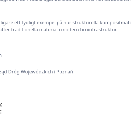
rligare ett tydligt exempel på hur strukturella kompositmateri
tter traditionella material i modern broinfrastruktur.
n
rząd Dróg Wojewódzkich i Poznań
:
: