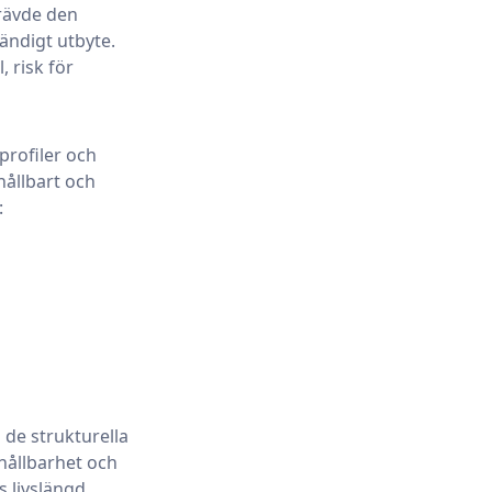
rävde den
ändigt utbyte.
, risk för
profiler och
hållbart och
:
 de strukturella
hållbarhet och
 livslängd