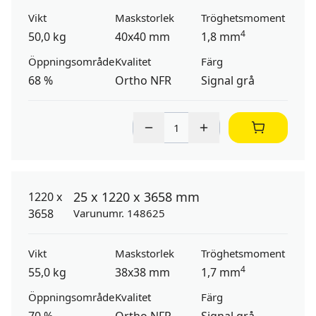
Vikt
Maskstorlek
Tröghetsmoment
4
50,0 kg
40x40 mm
1,8 mm
Öppningsområde
Kvalitet
Färg
68 %
Ortho NFR
Signal grå
25 x 1220 x 3658 mm
Varunumr. 148625
Vikt
Maskstorlek
Tröghetsmoment
4
55,0 kg
38x38 mm
1,7 mm
Öppningsområde
Kvalitet
Färg