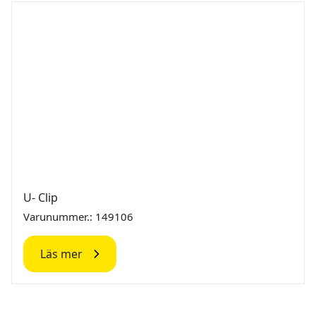
U- Clip
Varunummer.: 149106
Läs mer