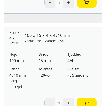
100 x 15 x 4 x 4710 mm
Varunumr. 1204860254
Höjd
Bredd
Tjocklek
100 mm
15 mm
4/4
Längd
Tolerans
Kvalitet
4710 mm
+20/-0
FL Standard
Färg
Ljusgrå