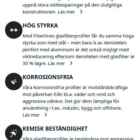
uppnå stora viktbesparingar på den slutgiltiga
konstruktionen.
Läs mer
HÖG STYRKA
Med Fiberlines glasfiberprofiler får du samma höga
styrka som med stål – men bara ¼ av densiteten.
Jämfört med aluminium är det också möjligt med
viktreducering eftersom densiteten med glasfiber är
30 % lägre.
Läs mer
KORROSIONSFRIA
Våra Korrosionsfria profiler är motståndskraftiga
mot påverkan från bl.a. väder och vind och
aggressiva vätskor. Det gör dem lämpliga för
användning i t.ex. industri, bygg och offshore.
Läs mer
KEMISK BESTÄNDIGHET
Våra glasfiberprofiler är beständiga mot aggressiva