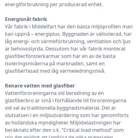
energiförbrukning per producerad enhet.
Energisnål fabrik
Vår fabrik i Middelfart har den bästa miljöprofilen man
kan uppnå – energiplus. Byggnaden är välisolerad, har
låg energi- och värmeförbrukning, ventilation och ljus
är behovsstyrda. Dessutom har vår fabrik monterat
glasfiberfönsterkarmar som har en av de bästa
isoleringsnivåerna på marknaden, samt en
glasfiberfasad med låg värmeledningsnivå.
Renare vatten med glasfiber
Vattenföroreningarna vid beredning av en
glasfiberbro är små i förhållande till föroreningarna
vid val av traditionella byggnadsmaterial. Det är
slutsatsen i en miljöutvärdering som har genomförts
av holländska myndigheter. Miljöbelastningen har
beräknats efter den s.k. ”Critical load method” som
gör det möjligt att jämföra de olika materialen.